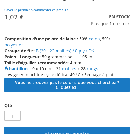
to
the
Soyez le premier à commenter ce produit
beginning
1,02 €
EN STOCK
of
Plus que
1
en stock
the
images
gallery
Composition d'une pelote de laine :
50%
coton
, 50%
polyester
Groupe de fils:
B (20 - 22 mailles) / 8 ply / DK
Poids - Longueur:
50 grammes soit ~ 105 m
Taille d'aiguilles recommandée:
4 mm
Échantillon:
10 x 10 cm = 21
mailles
x 28
rangs
Lavage en machine cycle délicat 40 °C / Séchage à plat
Vous ne trouvez pas le coloris que vous cherchez ?
Cliquez ici !
Qté