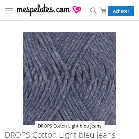
Allez
au
Rechercher
Mon panier
Acheter
contenu
Skip
to
the
end
of
the
images
gallery
DROPS Cotton Light bleu jeans
DROPS Cotton Light bleu jeans
Skip