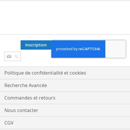
Inscription
Inscription
à
notre
lettre
Politique de confidentialité et cookies
d’information
:
Recherche Avancée
Commandes et retours
Nous contacter
CGV