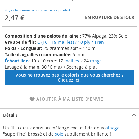
to
the
Soyez le premier à commenter ce produit
beginning
2,47 €
EN RUPTURE DE STOCK
of
the
images
Composition d'une pelote de laine :
77% Alpaga, 23% Soie
gallery
Groupe de fils:
C (16 - 19 mailles) / 10 ply / aran
Poids - Longueur:
25 grammes soit ~ 140 m
Taille d'aiguilles recommandée:
5 mm
Échantillon:
10 x 10 cm = 17
mailles
x 24
rangs
Lavage à la main, 30 °C max / Séchage à plat
Vous ne trouvez pas le coloris que vous cherchez ?
Cliquez ici !
AJOUTER À MA LISTE D’ENVIE
Détails
Un fil luxueux dans un mélange exclusif de doux
alpaga
"superfine" brossé et de
soie
subtilement brillante !