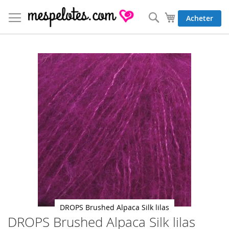
Allez
au
Rechercher
Mon panier
Acheter
contenu
Skip
to
the
end
of
the
images
gallery
DROPS Brushed Alpaca Silk lilas
DROPS Brushed Alpaca Silk lilas
Skip