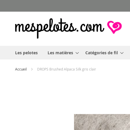
Allez
au
contenu
Les pelotes
Les matières
Catégories de fil
Accueil
DROPS Brushed Alpaca Silk gris clair
Skip
to
the
end
of
the
images
gallery