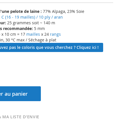
une pelote de laine :
77% Alpaga, 23% Soie
:
C (16 - 19 mailles) / 10 ply / aran
ur:
25 grammes soit ~ 140 m
lles recommandée:
5 mm
 x 10 cm = 17
mailles
x 24
rangs
in, 30 °C max / Séchage à plat
vez pas le coloris que vous cherchez ? Cliquez ici !
r au panier
 MA LISTE D’ENVIE