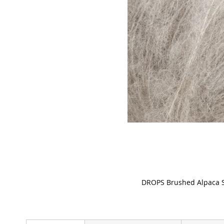
DROPS Brushed Alpaca Sil
Skip
to
the