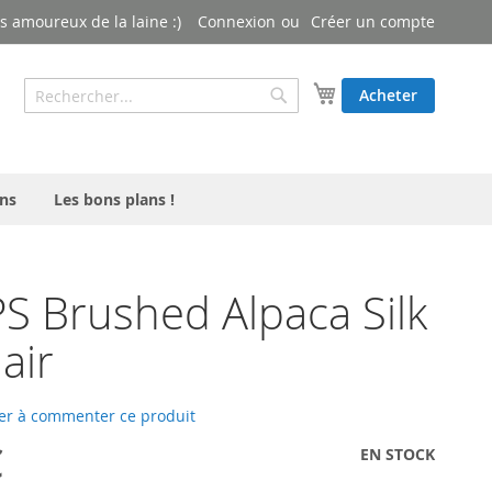
 amoureux de la laine :)
Connexion
Créer un compte
Rechercher
Mon panier
Acheter
Rechercher
ns
Les bons plans !
 Brushed Alpaca Silk
lair
er à commenter ce produit
€
EN STOCK