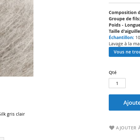
Composition d'
Groupe de fils
Poids - Longue
Taille d'aigui
Échantillon:
10
Lavage à la ma
Vous ne trou
Qté
Ajoute
k gris clair
AJOUTER À