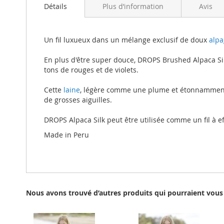
beginning
Détails
Plus d’information
Avis
of
the
images
Un fil luxueux dans un mélange exclusif de doux
alpa
gallery
En plus d'être super douce, DROPS Brushed Alpaca Sil
tons de rouges et de violets.
Cette
laine
, légère comme une plume et étonnamment c
de grosses aiguilles.
DROPS Alpaca Silk peut être utilisée comme un fil à ef
Made in Peru
Nous avons trouvé d’autres produits qui pourraient vous 