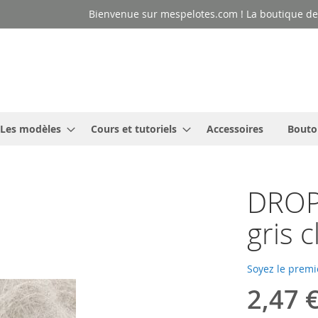
Bienvenue sur mespelotes.com ! La boutique des
Les modèles
Cours et tutoriels
Accessoires
Bouto
DROPS
gris c
Soyez le premi
2,47 