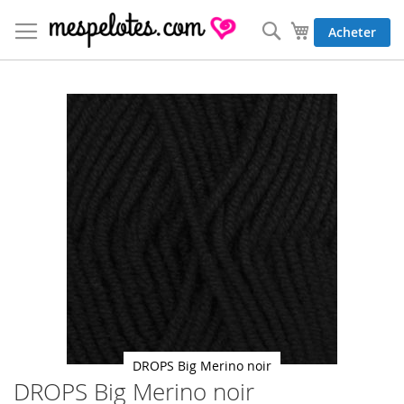
Allez
au
Rechercher
Mon panier
Acheter
contenu
Skip
to
the
end
of
the
images
gallery
DROPS Big Merino noir
DROPS Big Merino noir
Skip