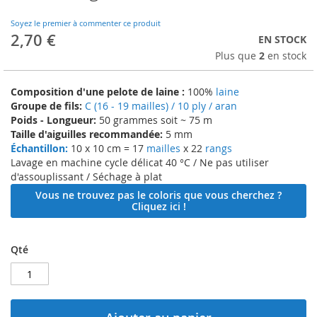
to
the
Soyez le premier à commenter ce produit
beginning
2,70 €
EN STOCK
of
Plus que
2
en stock
the
images
gallery
Composition d'une pelote de laine :
100%
laine
Groupe de fils:
C (16 - 19 mailles) / 10 ply / aran
Poids - Longueur:
50 grammes soit ~ 75 m
Taille d'aiguilles recommandée:
5 mm
Échantillon:
10 x 10 cm = 17
mailles
x 22
rangs
Lavage en machine cycle délicat 40 °C / Ne pas utiliser
d'assouplissant / Séchage à plat
Vous ne trouvez pas le coloris que vous cherchez ?
Cliquez ici !
Qté