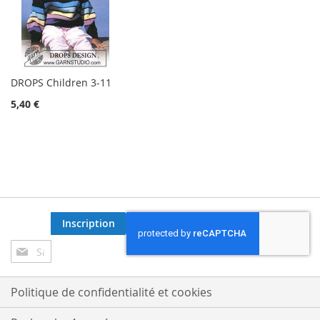
DROPS Children 3-11
5,40 €
Inscription
Inscription
à
notre
lettre
Politique de confidentialité et cookies
d’information
: