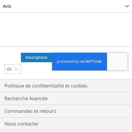
Avis
Inscription
Inscription
à
notre
lettre
Politique de confidentialité et cookies
d’information
:
Recherche Avancée
Commandes et retours
Nous contacter