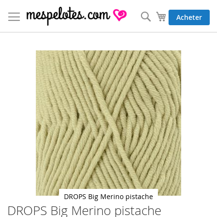
Allez
au
Rechercher
Mon panier
Acheter
contenu
Skip
to
the
end
of
the
images
gallery
DROPS Big Merino pistache
DROPS Big Merino pistache
Skip