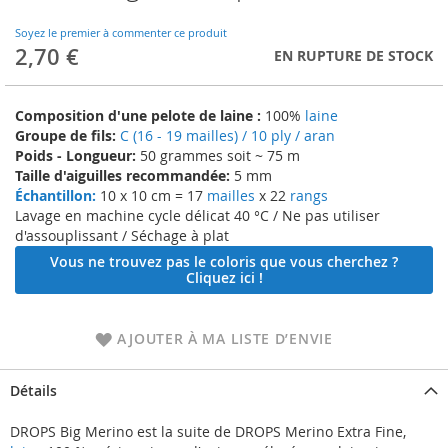
to
the
Soyez le premier à commenter ce produit
beginning
2,70 €
EN RUPTURE DE STOCK
of
the
images
Composition d'une pelote de laine :
100%
laine
gallery
Groupe de fils:
C (16 - 19 mailles) / 10 ply / aran
Poids - Longueur:
50 grammes soit ~ 75 m
Taille d'aiguilles recommandée:
5 mm
Échantillon:
10 x 10 cm = 17
mailles
x 22
rangs
Lavage en machine cycle délicat 40 °C / Ne pas utiliser
d'assouplissant / Séchage à plat
Vous ne trouvez pas le coloris que vous cherchez ?
Cliquez ici !
AJOUTER À MA LISTE D’ENVIE
Détails
DROPS Big Merino est la suite de DROPS Merino Extra Fine,