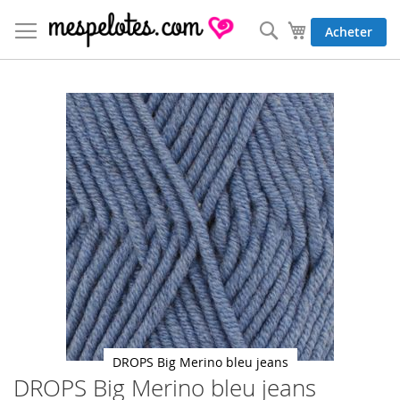
Allez
au
Rechercher
Mon panier
Acheter
contenu
Skip
to
the
end
of
the
images
gallery
DROPS Big Merino bleu jeans
DROPS Big Merino bleu jeans
Skip