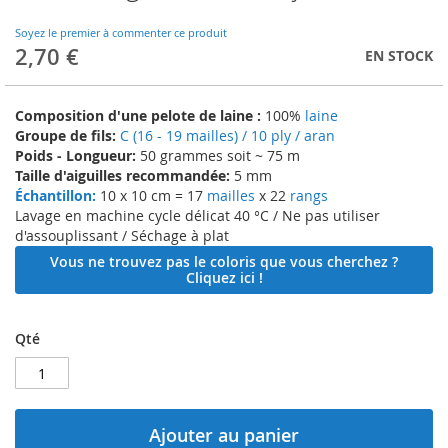
to
the
Soyez le premier à commenter ce produit
beginning
2,70 €
EN STOCK
of
the
images
Composition d'une pelote de laine :
100%
laine
gallery
Groupe de fils:
C (16 - 19 mailles) / 10 ply / aran
Poids - Longueur:
50 grammes soit ~ 75 m
Taille d'aiguilles recommandée:
5 mm
Échantillon:
10 x 10 cm = 17
mailles
x 22
rangs
Lavage en machine cycle délicat 40 °C / Ne pas utiliser
d'assouplissant / Séchage à plat
Vous ne trouvez pas le coloris que vous cherchez ?
Cliquez ici !
Qté
Ajouter au panier