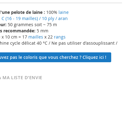
une pelote de laine :
100%
laine
:
C (16 - 19 mailles) / 10 ply / aran
ur:
50 grammes soit ~ 75 m
lles recommandée:
5 mm
 x 10 cm = 17
mailles
x 22
rangs
ne cycle délicat 40 °C / Ne pas utiliser d'assouplissant /
vez pas le coloris que vous cherchez ? Cliquez ici !
 MA LISTE D’ENVIE