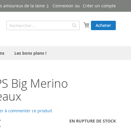
 amoureux de la laine :)
Connexion
Créer un compte
Rechercher
Mon panier
Acheter
Rechercher
ns
Les bons plans !
S Big Merino
eaux
er à commenter ce produit
€
EN RUPTURE DE STOCK