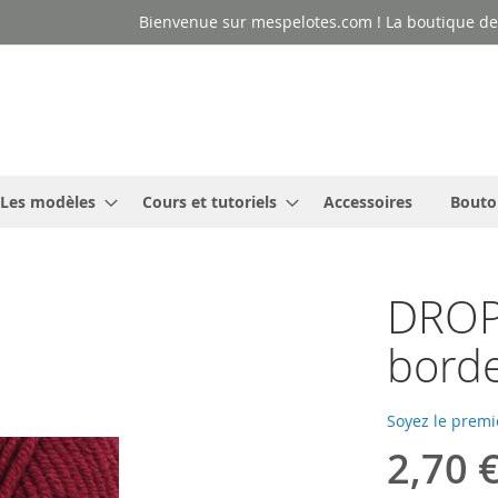
Bienvenue sur mespelotes.com ! La boutique des
Les modèles
Cours et tutoriels
Accessoires
Bouto
DROP
bord
Soyez le premi
2,70 