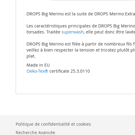
beginning
of
the
DROPS Big Merino est la suite de DROPS Merino Extra
images
gallery
Les caractéristiques principales de DROPS Big Merino so
torsades. Traitée
superwash
, elle peut donc être lav
DROPS Big Merino est filée à partir de nombreux fils f
veillez à bien respecter la tension et tricotez plutôt 
plat.
Made in EU
Oeko-Tex®
certificate 25.3.0110
Politique de confidentialité et cookies
Recherche Avancée