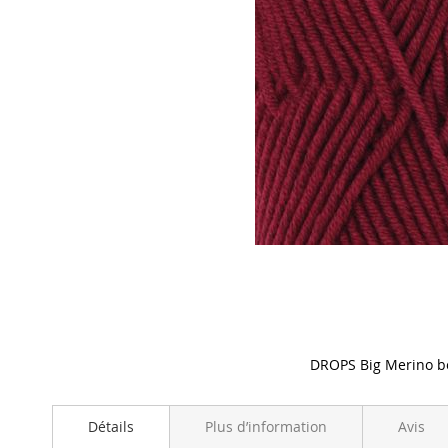
DROPS Big Merino b
Skip
to
Détails
Plus d’information
Avis
the