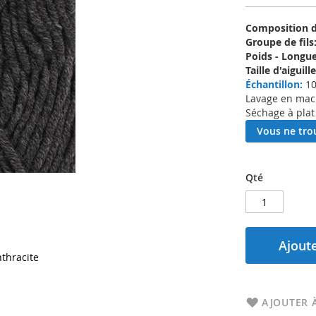
Composition d'
Groupe de fils
Poids - Longue
Taille d'aigui
Échantillon:
10
Lavage en machi
Séchage à plat
Vous ne trou
Qté
Ajoute
thracite
AJOUTER À