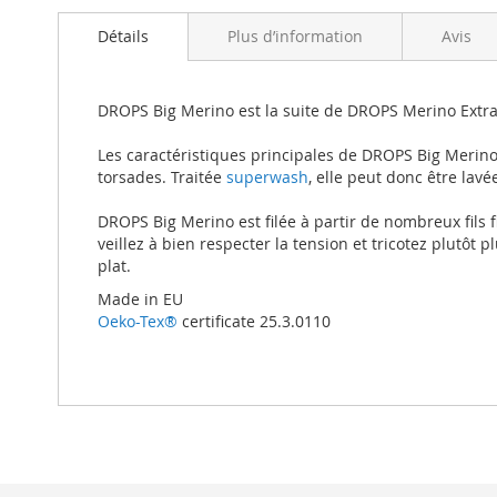
beginning
of
Détails
Plus d’information
Avis
the
images
gallery
DROPS Big Merino est la suite de DROPS Merino Extra
Les caractéristiques principales de DROPS Big Merino so
torsades. Traitée
superwash
, elle peut donc être lav
DROPS Big Merino est filée à partir de nombreux fils f
veillez à bien respecter la tension et tricotez plutôt 
plat.
Made in EU
Oeko-Tex®
certificate 25.3.0110