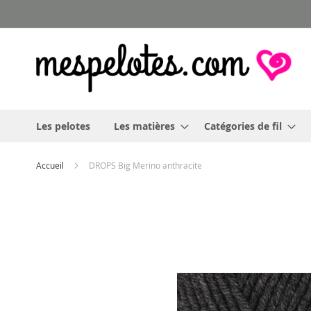
Allez
au
contenu
Les pelotes
Les matières
Catégories de fil
Accueil
DROPS Big Merino anthracite
Skip
to
the
end
of
the
images
gallery