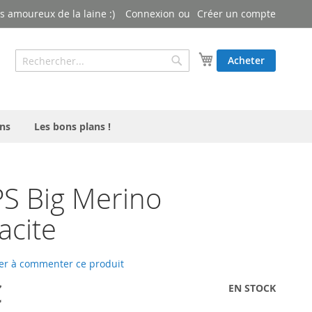
 amoureux de la laine :)
Connexion
Créer un compte
Rechercher
Mon panier
Acheter
Rechercher
ns
Les bons plans !
S Big Merino
acite
er à commenter ce produit
€
EN STOCK