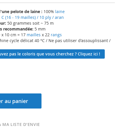
une pelote de laine :
100%
laine
:
C (16 - 19 mailles) / 10 ply / aran
ur:
50 grammes soit ~ 75 m
lles recommandée:
5 mm
 x 10 cm = 17
mailles
x 22
rangs
ne cycle délicat 40 °C / Ne pas utiliser d'assouplissant /
vez pas le coloris que vous cherchez ? Cliquez ici !
r au panier
 MA LISTE D’ENVIE