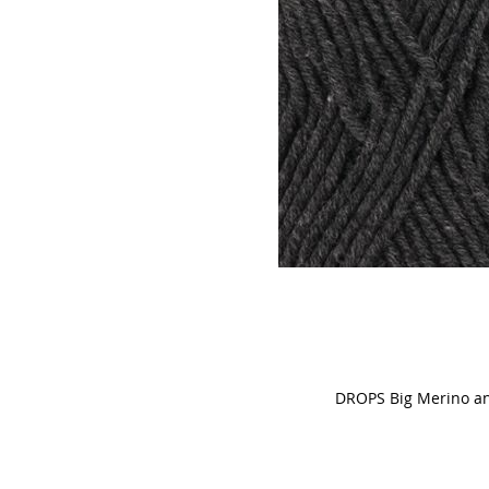
DROPS Big Merino an
Skip
to
the