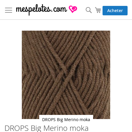
Allez
au
Rechercher
Mon panier
Acheter
contenu
Skip
to
the
end
of
the
images
gallery
DROPS Big Merino moka
DROPS Big Merino moka
Skip