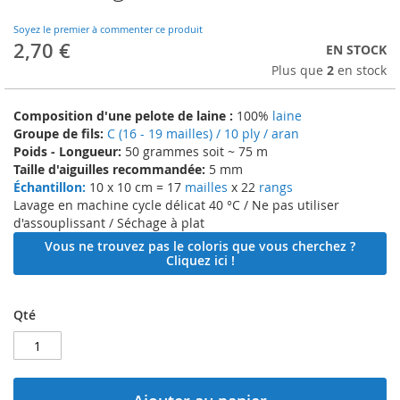
to
the
Soyez le premier à commenter ce produit
beginning
2,70 €
EN STOCK
of
Plus que
2
en stock
the
images
gallery
Composition d'une pelote de laine :
100%
laine
Groupe de fils:
C (16 - 19 mailles) / 10 ply / aran
Poids - Longueur:
50 grammes soit ~ 75 m
Taille d'aiguilles recommandée:
5 mm
Échantillon:
10 x 10 cm = 17
mailles
x 22
rangs
Lavage en machine cycle délicat 40 °C / Ne pas utiliser
d'assouplissant / Séchage à plat
Vous ne trouvez pas le coloris que vous cherchez ?
Cliquez ici !
Qté