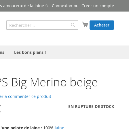
 amoureux de la laine :)
Connexion
Créer un compte
Rechercher
Mon panier
Acheter
Rechercher
ns
Les bons plans !
 Big Merino beige
er à commenter ce produit
€
EN RUPTURE DE STOCK
une pelote de laine :
100%
laine