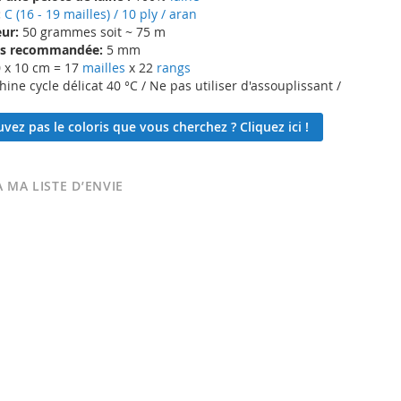
:
C (16 - 19 mailles) / 10 ply / aran
ur:
50 grammes soit ~ 75 m
lles recommandée:
5 mm
 x 10 cm = 17
mailles
x 22
rangs
ne cycle délicat 40 °C / Ne pas utiliser d'assouplissant /
vez pas le coloris que vous cherchez ? Cliquez ici !
 MA LISTE D’ENVIE