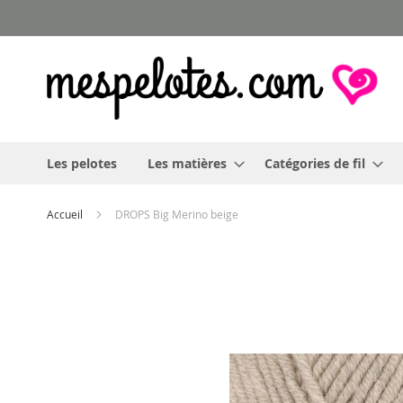
Allez
au
contenu
Les pelotes
Les matières
Catégories de fil
Accueil
DROPS Big Merino beige
Skip
to
the
end
of
the
images
gallery