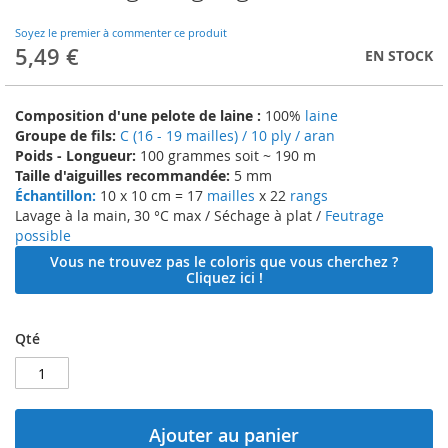
to
the
Soyez le premier à commenter ce produit
beginning
5,49 €
EN STOCK
of
the
images
Composition d'une pelote de laine :
100%
laine
gallery
Groupe de fils:
C (16 - 19 mailles) / 10 ply / aran
Poids - Longueur:
100 grammes soit ~ 190 m
Taille d'aiguilles recommandée:
5 mm
Échantillon:
10 x 10 cm = 17
mailles
x 22
rangs
Lavage à la main, 30 °C max / Séchage à plat /
Feutrage
possible
Vous ne trouvez pas le coloris que vous cherchez ?
Cliquez ici !
Qté
Ajouter au panier