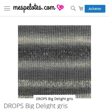
Allez
au
Rechercher
Mon panier
Acheter
contenu
Skip
to
the
end
of
the
images
gallery
DROPS Big Delight gris
DROPS Big Delight gris
Skip