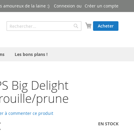
 amoureux de la laine :)
Connexion
Créer un compte
Rechercher
Mon panier
Acheter
Rechercher
ns
Les bons plans !
 Big Delight
/rouille/prune
er à commenter ce produit
€
EN STOCK