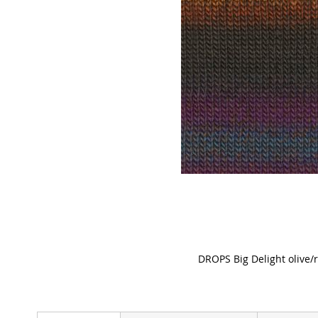
DROPS Big Delight olive/
Skip
to
the