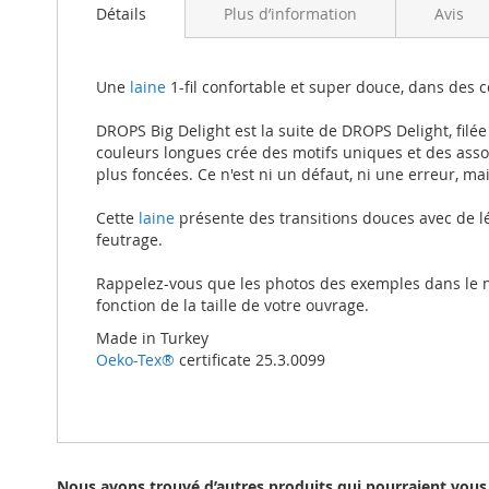
beginning
Détails
Plus d’information
Avis
of
the
images
Une
laine
1-fil confortable et super douce, dans des 
gallery
DROPS Big Delight est la suite de DROPS Delight, fil
couleurs longues crée des motifs uniques et des associ
plus foncées. Ce n'est ni un défaut, ni une erreur, ma
Cette
laine
présente des transitions douces avec de légè
feutrage.
Rappelez-vous que les photos des exemples dans le nu
fonction de la taille de votre ouvrage.
Made in Turkey
Oeko-Tex®
certificate 25.3.0099
Nous avons trouvé d’autres produits qui pourraient vous 