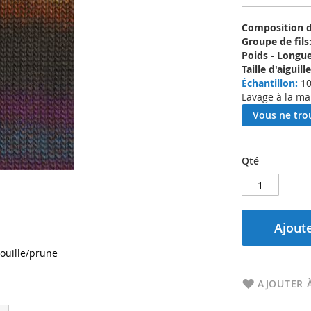
Composition d'
Groupe de fils
Poids - Longue
Taille d'aigui
Échantillon:
10
Lavage à la ma
Vous ne trou
Qté
Ajoute
rouille/prune
AJOUTER À