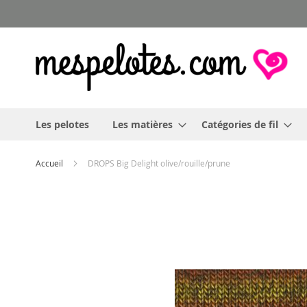
Allez
au
contenu
Les pelotes
Les matières
Catégories de fil
Accueil
DROPS Big Delight olive/rouille/prune
Skip
to
the
end
of
the
images
gallery