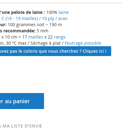
une pelote de laine :
100%
laine
:
C (16 - 19 mailles) / 10 ply / aran
ur:
100 grammes soit ~ 190 m
lles recommandée:
5 mm
 x 10 cm = 17
mailles
x 22
rangs
in, 30 °C max / Séchage à plat /
Feutrage possible
vez pas le coloris que vous cherchez ? Cliquez ici !
r au panier
 MA LISTE D’ENVIE