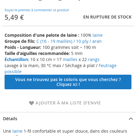
to
the
Soyez le premier à commenter ce produit
beginning
5,49 €
EN RUPTURE DE STOCK
of
the
images
Composition d'une pelote de laine :
100%
laine
gallery
Groupe de fils:
C (16 - 19 mailles) / 10 ply / aran
Poids - Longueur:
100 grammes soit ~ 190 m
Taille d'aiguilles recommandée:
5 mm
Échantillon:
10 x 10 cm = 17
mailles
x 22
rangs
Lavage à la main, 30 °C max / Séchage à plat /
Feutrage
possible
Vous ne trouvez pas le coloris que vous cherchez ?
Cliquez ici !
AJOUTER À MA LISTE D’ENVIE
Détails
Une
laine
1-fil confortable et super douce, dans des couleurs