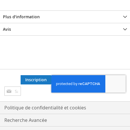
Plus d’information
Avis
Inscription
Inscription
à
notre
lettre
Politique de confidentialité et cookies
d’information
:
Recherche Avancée