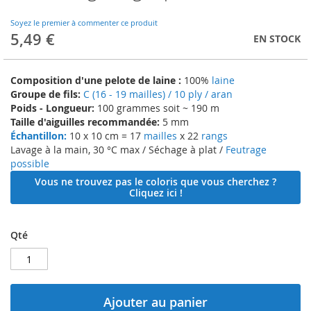
to
the
Soyez le premier à commenter ce produit
beginning
5,49 €
EN STOCK
of
the
images
Composition d'une pelote de laine :
100%
laine
gallery
Groupe de fils:
C (16 - 19 mailles) / 10 ply / aran
Poids - Longueur:
100 grammes soit ~ 190 m
Taille d'aiguilles recommandée:
5 mm
Échantillon:
10 x 10 cm = 17
mailles
x 22
rangs
Lavage à la main, 30 °C max / Séchage à plat /
Feutrage
possible
Vous ne trouvez pas le coloris que vous cherchez ?
Cliquez ici !
Qté
Ajouter au panier