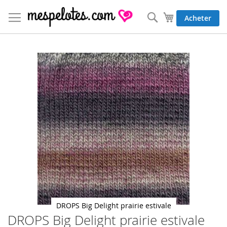
Allez
au
Rechercher
Mon panier
Acheter
contenu
Skip
to
the
end
of
the
images
gallery
DROPS Big Delight prairie estivale
DROPS Big Delight prairie estivale
Skip