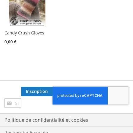
Candy Crush Gloves
0,00 €
Inscription
Inscription
à
notre
lettre
Politique de confidentialité et cookies
d’information
:
Recherche Avancée