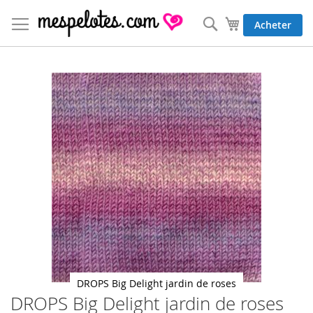
Allez
au
Rechercher
Mon panier
Acheter
contenu
Skip
to
the
end
of
the
images
gallery
DROPS Big Delight jardin de roses
DROPS Big Delight jardin de roses
Skip