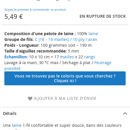
to
the
Soyez le premier à commenter ce produit
beginning
5,49 €
EN RUPTURE DE STOCK
of
the
images
Composition d'une pelote de laine :
100%
laine
gallery
Groupe de fils:
C (16 - 19 mailles) / 10 ply / aran
Poids - Longueur:
100 grammes soit ~ 190 m
Taille d'aiguilles recommandée:
5 mm
Échantillon:
10 x 10 cm = 17
mailles
x 22
rangs
Lavage à la main, 30 °C max / Séchage à plat /
Feutrage
possible
Vous ne trouvez pas le coloris que vous cherchez ?
Cliquez ici !
AJOUTER À MA LISTE D’ENVIE
Détails
Une
laine
1-fil confortable et super douce, dans des couleurs