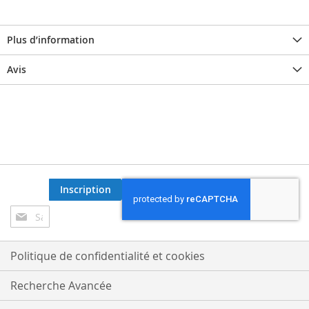
Plus d’information
Avis
Inscription
Inscription
à
notre
lettre
Politique de confidentialité et cookies
d’information
:
Recherche Avancée