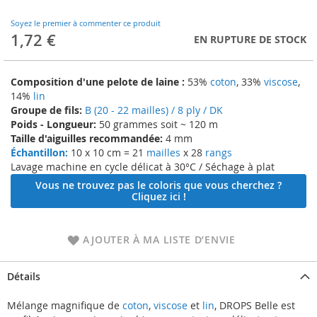
to
the
Soyez le premier à commenter ce produit
beginning
1,72 €
EN RUPTURE DE STOCK
of
the
images
Composition d'une pelote de laine :
53%
coton
, 33%
viscose
,
gallery
14%
lin
Groupe de fils:
B (20 - 22 mailles) / 8 ply / DK
Poids - Longueur:
50 grammes soit ~ 120 m
Taille d'aiguilles recommandée:
4 mm
Échantillon:
10 x 10 cm = 21
mailles
x 28
rangs
Lavage machine en cycle délicat à 30°C / Séchage à plat
Vous ne trouvez pas le coloris que vous cherchez ?
Cliquez ici !
AJOUTER À MA LISTE D’ENVIE
Détails
Mélange magnifique de
coton
,
viscose
et
lin
, DROPS Belle est