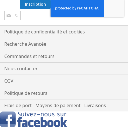
Inscription
Inscription
à
notre
lettre
Politique de confidentialité et cookies
d’information
:
Recherche Avancée
Commandes et retours
Nous contacter
CGV
Politique de retours
Frais de port - Moyens de paiement - Livraisons