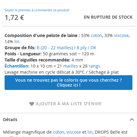
to
the
Soyez le premier à commenter ce produit
beginning
1,72 €
EN RUPTURE DE STOCK
of
the
images
Composition d'une pelote de laine :
53%
coton
, 33%
viscose
,
gallery
14%
lin
Groupe de fils:
B (20 - 22 mailles) / 8 ply / DK
Poids - Longueur:
50 grammes soit ~ 120 m
Taille d'aiguilles recommandée:
4 mm
Échantillon:
10 x 10 cm = 21
mailles
x 28
rangs
Lavage machine en cycle délicat à 30°C / Séchage à plat
Vous ne trouvez pas le coloris que vous cherchez ?
Cliquez ici !
AJOUTER À MA LISTE D’ENVIE
Détails
Mélange magnifique de
coton
,
viscose
et
lin
, DROPS Belle est