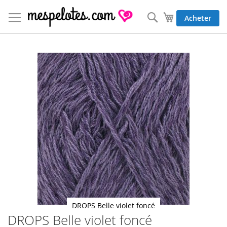
Allez
au
Rechercher
Mon panier
Acheter
contenu
Skip
to
the
end
of
the
images
gallery
DROPS Belle violet foncé
DROPS Belle violet foncé
Skip