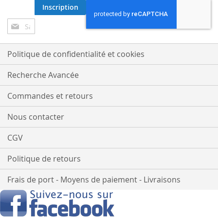
Inscription
Inscription
à
notre
lettre
Politique de confidentialité et cookies
d’information
:
Recherche Avancée
Commandes et retours
Nous contacter
CGV
Politique de retours
Frais de port - Moyens de paiement - Livraisons