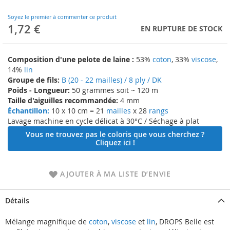
to
the
Soyez le premier à commenter ce produit
beginning
1,72 €
EN RUPTURE DE STOCK
of
the
images
Composition d'une pelote de laine :
53%
coton
, 33%
viscose
,
gallery
14%
lin
Groupe de fils:
B (20 - 22 mailles) / 8 ply / DK
Poids - Longueur:
50 grammes soit ~ 120 m
Taille d'aiguilles recommandée:
4 mm
Échantillon:
10 x 10 cm = 21
mailles
x 28
rangs
Lavage machine en cycle délicat à 30°C / Séchage à plat
Vous ne trouvez pas le coloris que vous cherchez ?
Cliquez ici !
AJOUTER À MA LISTE D’ENVIE
Détails
Mélange magnifique de
coton
,
viscose
et
lin
, DROPS Belle est