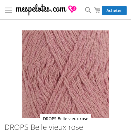
Allez
au
Rechercher
Mon panier
Acheter
contenu
Skip
to
the
end
of
the
images
gallery
DROPS Belle vieux rose
DROPS Belle vieux rose
Skip