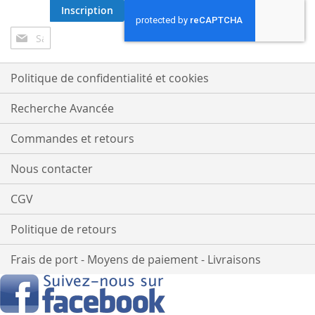
Inscription
Inscription
à
notre
lettre
Politique de confidentialité et cookies
d’information
:
Recherche Avancée
Commandes et retours
Nous contacter
CGV
Politique de retours
Frais de port - Moyens de paiement - Livraisons