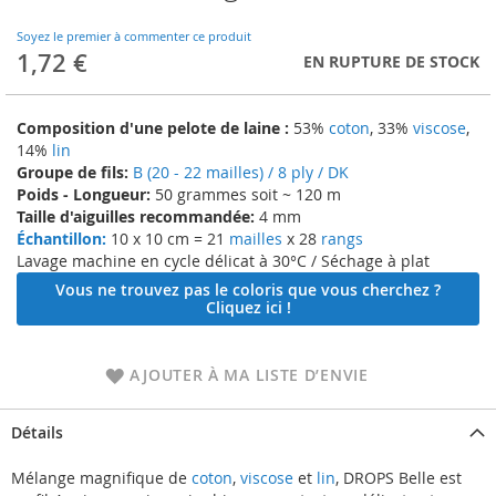
to
the
Soyez le premier à commenter ce produit
beginning
1,72 €
EN RUPTURE DE STOCK
of
the
images
Composition d'une pelote de laine :
53%
coton
, 33%
viscose
,
gallery
14%
lin
Groupe de fils:
B (20 - 22 mailles) / 8 ply / DK
Poids - Longueur:
50 grammes soit ~ 120 m
Taille d'aiguilles recommandée:
4 mm
Échantillon:
10 x 10 cm = 21
mailles
x 28
rangs
Lavage machine en cycle délicat à 30°C / Séchage à plat
Vous ne trouvez pas le coloris que vous cherchez ?
Cliquez ici !
AJOUTER À MA LISTE D’ENVIE
Détails
Mélange magnifique de
coton
,
viscose
et
lin
, DROPS Belle est