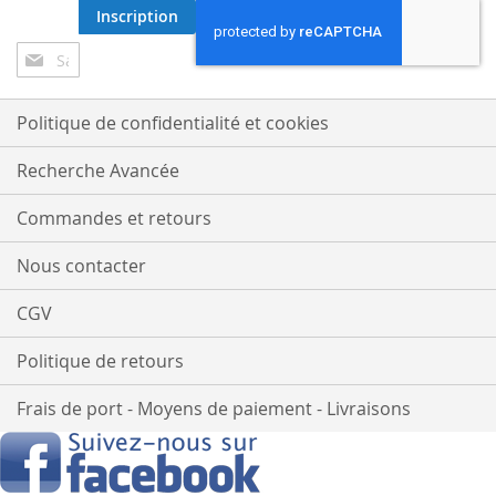
Inscription
Inscription
à
notre
lettre
Politique de confidentialité et cookies
d’information
:
Recherche Avancée
Commandes et retours
Nous contacter
CGV
Politique de retours
Frais de port - Moyens de paiement - Livraisons