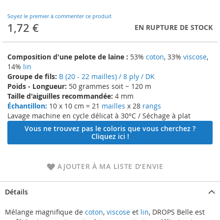
to
the
Soyez le premier à commenter ce produit
beginning
1,72 €
EN RUPTURE DE STOCK
of
the
images
Composition d'une pelote de laine :
53%
coton
, 33%
viscose
,
gallery
14%
lin
Groupe de fils:
B (20 - 22 mailles) / 8 ply / DK
Poids - Longueur:
50 grammes soit ~ 120 m
Taille d'aiguilles recommandée:
4 mm
Échantillon:
10 x 10 cm = 21
mailles
x 28
rangs
Lavage machine en cycle délicat à 30°C / Séchage à plat
Vous ne trouvez pas le coloris que vous cherchez ?
Cliquez ici !
AJOUTER À MA LISTE D’ENVIE
Détails
Mélange magnifique de
coton
,
viscose
et
lin
, DROPS Belle est