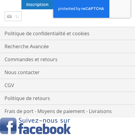
Inscription
Inscription
à
notre
lettre
Politique de confidentialité et cookies
d’information
:
Recherche Avancée
Commandes et retours
Nous contacter
CGV
Politique de retours
Frais de port - Moyens de paiement - Livraisons