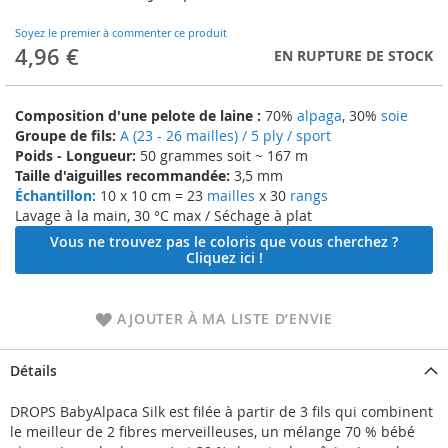
to
the
Soyez le premier à commenter ce produit
beginning
4,96 €
EN RUPTURE DE STOCK
of
the
images
Composition d'une pelote de laine :
70%
alpaga
, 30%
soie
gallery
Groupe de fils:
A (23 - 26 mailles) / 5 ply / sport
Poids - Longueur:
50 grammes soit ~ 167 m
Taille d'aiguilles recommandée:
3,5 mm
Échantillon:
10 x 10 cm = 23
mailles
x 30
rangs
Lavage à la main, 30 °C max / Séchage à plat
Vous ne trouvez pas le coloris que vous cherchez ?
Cliquez ici !
AJOUTER À MA LISTE D’ENVIE
Détails
DROPS BabyAlpaca Silk est filée à partir de 3 fils qui combinent
le meilleur de 2 fibres merveilleuses, un mélange 70 % bébé