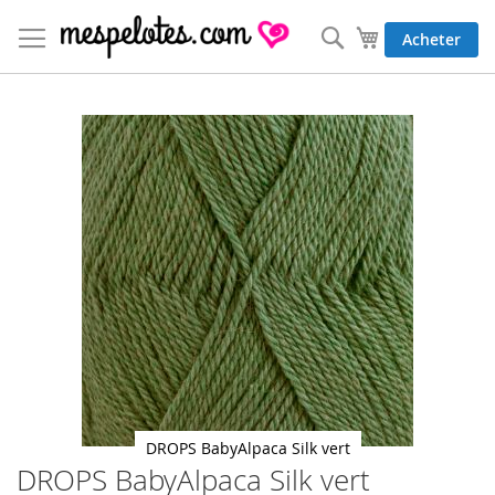
Allez
au
Rechercher
Mon panier
Acheter
contenu
Skip
to
the
end
of
the
images
gallery
DROPS BabyAlpaca Silk vert
DROPS BabyAlpaca Silk vert
Skip