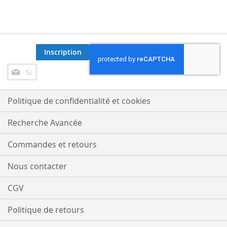
Inscription
Inscription
à
notre
lettre
Politique de confidentialité et cookies
d’information
:
Recherche Avancée
Commandes et retours
Nous contacter
CGV
Politique de retours