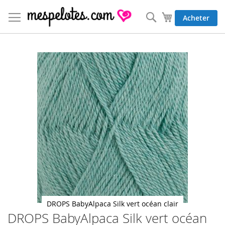
Allez
au
Rechercher
Mon panier
Acheter
contenu
Skip
to
the
end
of
the
images
gallery
DROPS BabyAlpaca Silk vert océan clair
DROPS BabyAlpaca Silk vert océan
Skip