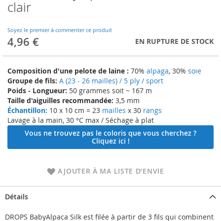
to
clair
the
beginning
of
Soyez le premier à commenter ce produit
4,96 €
the
EN RUPTURE DE STOCK
images
gallery
Composition d'une pelote de laine :
70%
alpaga
, 30%
soie
Groupe de fils:
A (23 - 26 mailles) / 5 ply / sport
Poids - Longueur:
50 grammes soit ~ 167 m
Taille d'aiguilles recommandée:
3,5 mm
Échantillon:
10 x 10 cm = 23
mailles
x 30
rangs
Lavage à la main, 30 °C max / Séchage à plat
Vous ne trouvez pas le coloris que vous cherchez ?
Cliquez ici !
AJOUTER À MA LISTE D’ENVIE
Détails
DROPS BabyAlpaca Silk est filée à partir de 3 fils qui combinent