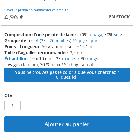
to
the
Soyez le premier à commenter ce produit
beginning
4,96 €
EN STOCK
of
the
images
Composition d'une pelote de laine :
70%
alpaga
, 30%
soie
gallery
Groupe de fils:
A (23 - 26 mailles) / 5 ply / sport
Poids - Longueur:
50 grammes soit ~ 167 m
Taille d'aiguilles recommandée:
3,5 mm
Échantillon:
10 x 10 cm = 23
mailles
x 30
rangs
Lavage à la main, 30 °C max / Séchage à plat
Vous ne trouvez pas le coloris que vous cherchez ?
Cliquez ici !
Qté
Ajouter au panier