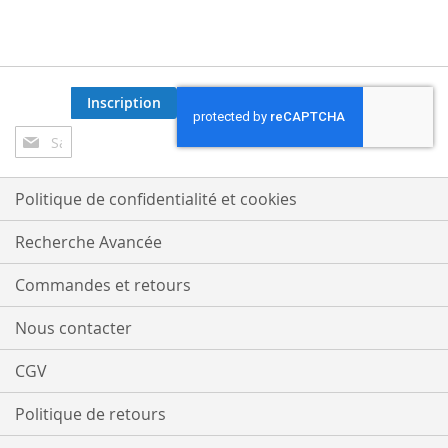
Inscription
Inscription
à
notre
lettre
Politique de confidentialité et cookies
d’information
:
Recherche Avancée
Commandes et retours
Nous contacter
CGV
Politique de retours