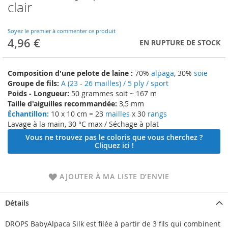
to
clair
the
beginning
of
Soyez le premier à commenter ce produit
4,96 €
the
EN RUPTURE DE STOCK
images
gallery
Composition d'une pelote de laine :
70%
alpaga
, 30%
soie
Groupe de fils:
A (23 - 26 mailles) / 5 ply / sport
Poids - Longueur:
50 grammes soit ~ 167 m
Taille d'aiguilles recommandée:
3,5 mm
Échantillon:
10 x 10 cm = 23
mailles
x 30
rangs
Lavage à la main, 30 °C max / Séchage à plat
Vous ne trouvez pas le coloris que vous cherchez ?
Cliquez ici !
AJOUTER À MA LISTE D’ENVIE
Détails
DROPS BabyAlpaca Silk est filée à partir de 3 fils qui combinent