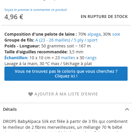
to
the
Soyez le premier à commenter ce produit
beginning
4,96 €
EN RUPTURE DE STOCK
of
the
images
Composition d'une pelote de laine :
70%
alpaga
, 30%
soie
gallery
Groupe de fils:
A (23 - 26 mailles) / 5 ply / sport
Poids - Longueur:
50 grammes soit ~ 167 m
Taille d'aiguilles recommandée:
3,5 mm
Échantillon:
10 x 10 cm = 23
mailles
x 30
rangs
Lavage à la main, 30 °C max / Séchage à plat
Vous ne trouvez pas le coloris que vous cherchez ?
Cliquez ici !
AJOUTER À MA LISTE D’ENVIE
Détails
DROPS BabyAlpaca Silk est filée à partir de 3 fils qui combinent
le meilleur de 2 fibres merveilleuses, un mélange 70 % bébé