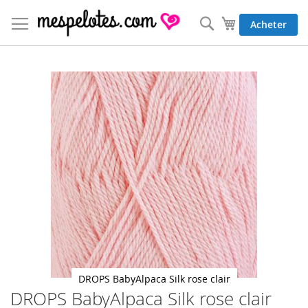
Allez
au
Rechercher
Mon panier
Acheter
contenu
Skip
to
the
end
of
the
images
gallery
DROPS BabyAlpaca Silk rose clair
DROPS BabyAlpaca Silk rose clair
Skip