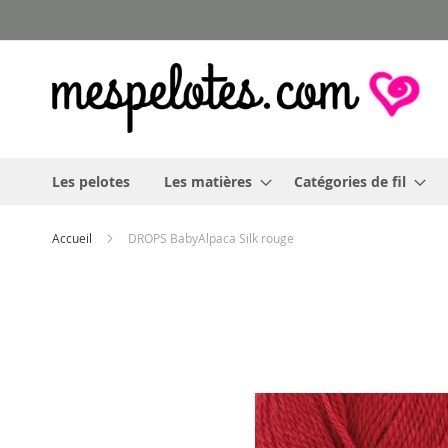
Allez
au
contenu
Les pelotes
Les matières
Catégories de fil
Accueil
DROPS BabyAlpaca Silk rouge
Skip
to
the
end
of
the
images
gallery