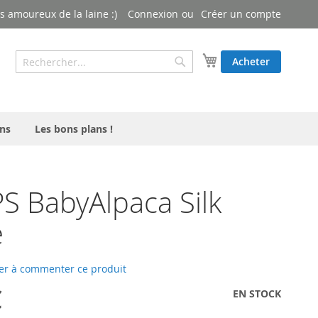
 amoureux de la laine :)
Connexion
Créer un compte
Rechercher
Mon panier
Acheter
Rechercher
ns
Les bons plans !
 BabyAlpaca Silk
e
er à commenter ce produit
€
EN STOCK