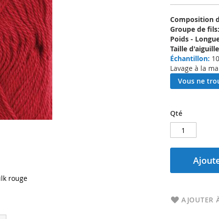
Composition d'
Groupe de fils
Poids - Longue
Taille d'aigui
Échantillon:
10
Lavage à la ma
Vous ne trou
Qté
Ajoute
lk rouge
AJOUTER À