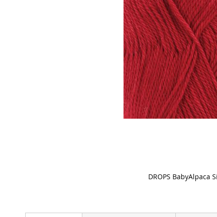
DROPS BabyAlpaca Si
Skip
to
the