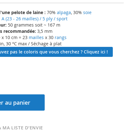
une pelote de laine :
70%
alpaga
, 30%
soie
:
A (23 - 26 mailles) / 5 ply / sport
ur:
50 grammes soit ~ 167 m
lles recommandée:
3,5 mm
 x 10 cm = 23
mailles
x 30
rangs
in, 30 °C max / Séchage à plat
vez pas le coloris que vous cherchez ? Cliquez ici !
r au panier
 MA LISTE D’ENVIE