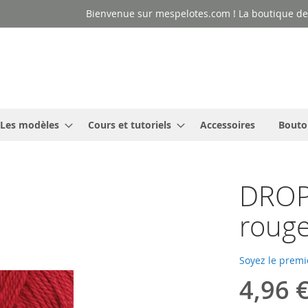
Bienvenue sur mespelotes.com ! La boutique des
Les modèles
Cours et tutoriels
Accessoires
Bouto
DROPS
roug
Soyez le premi
4,96 