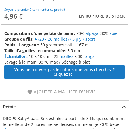
to
the
Soyez le premier à commenter ce produit
beginning
4,96 €
EN RUPTURE DE STOCK
of
the
images
Composition d'une pelote de laine :
70%
alpaga
, 30%
soie
gallery
Groupe de fils:
A (23 - 26 mailles) / 5 ply / sport
Poids - Longueur:
50 grammes soit ~ 167 m
Taille d'aiguilles recommandée:
3,5 mm
Échantillon:
10 x 10 cm = 23
mailles
x 30
rangs
Lavage à la main, 30 °C max / Séchage à plat
Vous ne trouvez pas le coloris que vous cherchez ?
Cliquez ici !
AJOUTER À MA LISTE D’ENVIE
Détails
DROPS BabyAlpaca Silk est filée à partir de 3 fils qui combinent
le meilleur de 2 fibres merveilleuses, un mélange 70 % bébé