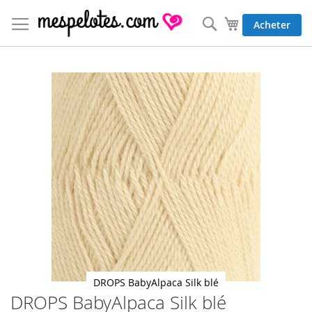
Allez
au
Rechercher
Mon panier
Acheter
contenu
Skip
to
the
end
of
the
images
gallery
DROPS BabyAlpaca Silk blé
DROPS BabyAlpaca Silk blé
Skip