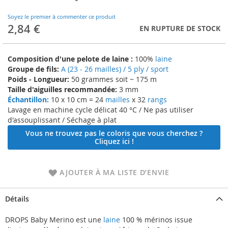
to
the
Soyez le premier à commenter ce produit
beginning
2,84 €
EN RUPTURE DE STOCK
of
the
images
Composition d'une pelote de laine :
100%
laine
gallery
Groupe de fils:
A (23 - 26 mailles) / 5 ply / sport
Poids - Longueur:
50 grammes soit ~ 175 m
Taille d'aiguilles recommandée:
3 mm
Échantillon:
10 x 10 cm = 24
mailles
x 32
rangs
Lavage en machine cycle délicat 40 °C / Ne pas utiliser
d'assouplissant / Séchage à plat
Vous ne trouvez pas le coloris que vous cherchez ?
Cliquez ici !
AJOUTER À MA LISTE D’ENVIE
Détails
DROPS Baby Merino est une
laine
100 % mérinos issue