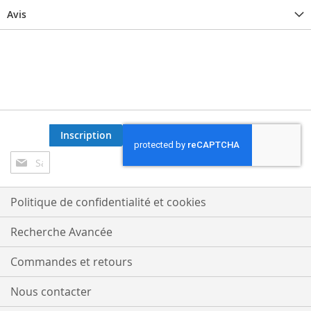
Avis
Inscription
Inscription
à
notre
lettre
Politique de confidentialité et cookies
d’information
:
Recherche Avancée
Commandes et retours
Nous contacter