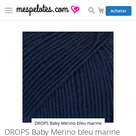
Allez
au
Rechercher
Mon panier
Acheter
contenu
Skip
to
the
end
of
the
images
gallery
DROPS Baby Merino bleu marine
DROPS Baby Merino bleu marine
Skip