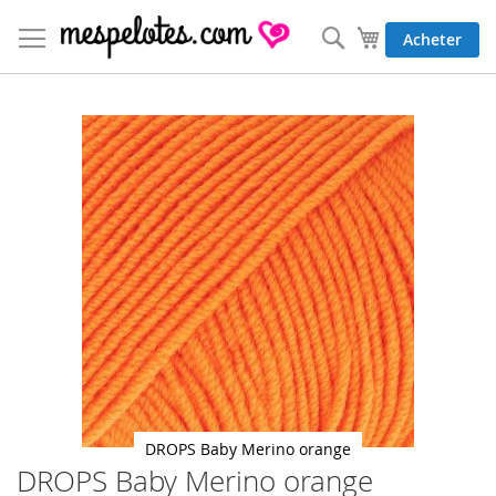
Allez
au
Rechercher
Mon panier
Acheter
contenu
Skip
to
the
end
of
the
images
gallery
DROPS Baby Merino orange
DROPS Baby Merino orange
Skip