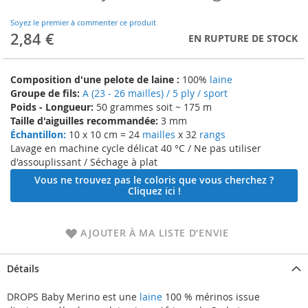
to
the
Soyez le premier à commenter ce produit
beginning
2,84 €
EN RUPTURE DE STOCK
of
the
images
Composition d'une pelote de laine :
100%
laine
gallery
Groupe de fils:
A (23 - 26 mailles) / 5 ply / sport
Poids - Longueur:
50 grammes soit ~ 175 m
Taille d'aiguilles recommandée:
3 mm
Échantillon:
10 x 10 cm = 24
mailles
x 32
rangs
Lavage en machine cycle délicat 40 °C / Ne pas utiliser
d'assouplissant / Séchage à plat
Vous ne trouvez pas le coloris que vous cherchez ?
Cliquez ici !
AJOUTER À MA LISTE D’ENVIE
Détails
DROPS Baby Merino est une
laine
100 % mérinos issue