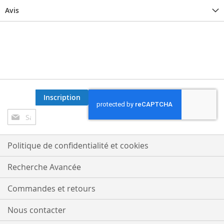
Avis
Inscription
Inscription
à
notre
lettre
Politique de confidentialité et cookies
d’information
:
Recherche Avancée
Commandes et retours
Nous contacter