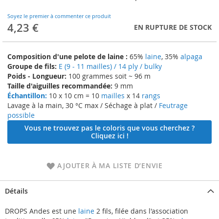
to
the
Soyez le premier à commenter ce produit
beginning
4,23 €
EN RUPTURE DE STOCK
of
the
images
Composition d'une pelote de laine :
65%
laine
, 35%
alpaga
gallery
Groupe de fils:
E (9 - 11 mailles) / 14 ply / bulky
Poids - Longueur:
100 grammes soit ~ 96 m
Taille d'aiguilles recommandée:
9 mm
Échantillon:
10 x 10 cm = 10
mailles
x 14
rangs
Lavage à la main, 30 °C max / Séchage à plat /
Feutrage
possible
Vous ne trouvez pas le coloris que vous cherchez ?
Cliquez ici !
AJOUTER À MA LISTE D’ENVIE
Détails
DROPS Andes est une
laine
2 fils, filée dans l'association