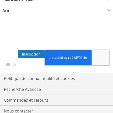
Avis
Inscription
Inscription
à
notre
lettre
Politique de confidentialité et cookies
d’information
:
Recherche Avancée
Commandes et retours
Nous contacter