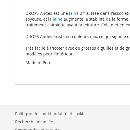
beginning
of
the
DROPS Andes est une
laine
2 fils, filée dans l'associa
images
soyeuse, et la
laine
augmente la stabilité de la forme. L
gallery
traitement chimique avant la teinture. Cela met en év
DROPS Andes existe en couleurs mix, ce qui signifie q
Très facile à tricoter avec de grosses aiguilles et de
modèles pour l'intérieur.
Made in Peru
Politique de confidentialité et cookies
Recherche Avancée
Commandes et retours