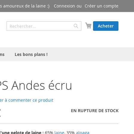
 amoureux de la laine :)
Connexion
Créer un compte
Rechercher
Mon panier
Acheter
Rechercher
ns
Les bons plans !
S Andes écru
er à commenter ce produit
€
EN RUPTURE DE STOCK
une pelote de laine :
65%
laine
, 35%
alpaga