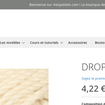
Bienvenue sur mespelotes.com ! La boutique des
Les modèles
Cours et tutoriels
Accessoires
Bouto
DROP
Soyez le premi
4,22 
Composition d'