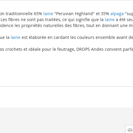
tion traditionnelle 65%
laine
"Peruvian Highland" et 35%
alpaga
"sup
es fibres ne sont pas traitées, ce qui signifie que la
laine
a été seu
idence les propriétés naturelles des fibres, tout en donnant une me
ue la
laine
est élaborée en cardant les couleurs ensemble avant de l
 gros crochets et idéale pour le feutrage, DROPS Andes convient par
Insc