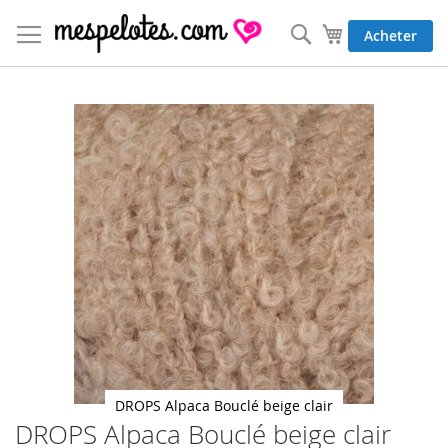
Allez
au
Rechercher
Mon panier
Acheter
contenu
Skip
to
the
end
of
the
images
gallery
DROPS Alpaca Bouclé beige clair
DROPS Alpaca Bouclé beige clair
Skip