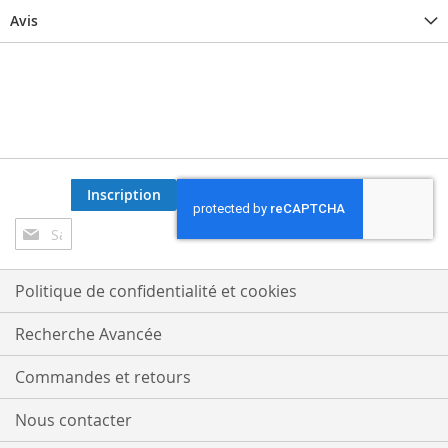
Avis
Inscription
Inscription
à
notre
lettre
Politique de confidentialité et cookies
d’information
:
Recherche Avancée
Commandes et retours
Nous contacter