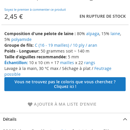
to
the
Soyez le premier à commenter ce produit
beginning
2,45 €
EN RUPTURE DE STOCK
of
the
images
Composition d'une pelote de laine :
80%
alpaga
, 15%
laine
,
gallery
5%
polyamide
Groupe de fils:
C (16 - 19 mailles) / 10 ply / aran
Poids - Longueur:
50 grammes soit ~ 140 m
Taille d'aiguilles recommandée:
5 mm
Échantillon:
10 x 10 cm = 17
mailles
x 22
rangs
Lavage à la main, 30 °C max / Séchage à plat /
Feutrage
possible
Vous ne trouvez pas le coloris que vous cherchez ?
Cliquez ici !
AJOUTER À MA LISTE D’ENVIE
Détails