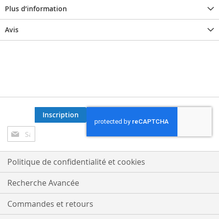
Plus d’information
Avis
Inscription
Inscription
à
notre
lettre
Politique de confidentialité et cookies
d’information
:
Recherche Avancée
Commandes et retours