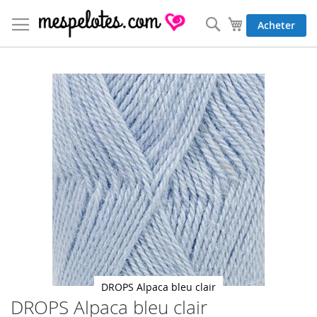
Allez
au
Rechercher
Mon panier
Acheter
contenu
Skip
to
the
end
of
the
images
gallery
DROPS Alpaca bleu clair
DROPS Alpaca bleu clair
Skip