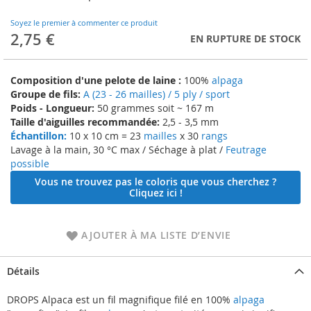
to
the
Soyez le premier à commenter ce produit
beginning
2,75 €
EN RUPTURE DE STOCK
of
the
images
Composition d'une pelote de laine :
100%
alpaga
gallery
Groupe de fils:
A (23 - 26 mailles) / 5 ply / sport
Poids - Longueur:
50 grammes soit ~ 167 m
Taille d'aiguilles recommandée:
2,5 - 3,5 mm
Échantillon:
10 x 10 cm = 23
mailles
x 30
rangs
Lavage à la main, 30 °C max / Séchage à plat /
Feutrage
possible
Vous ne trouvez pas le coloris que vous cherchez ?
Cliquez ici !
AJOUTER À MA LISTE D’ENVIE
Détails
DROPS Alpaca est un fil magnifique filé en 100%
alpaga