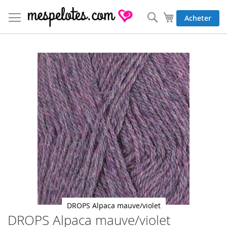
Allez
au
Rechercher
Mon panier
Acheter
contenu
Skip
to
the
end
of
the
images
gallery
DROPS Alpaca mauve/violet
DROPS Alpaca mauve/violet
Skip