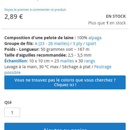
to
the
Soyez le premier à commenter ce produit
beginning
2,89 €
EN STOCK
of
Plus que
1
en stock
the
images
gallery
Composition d'une pelote de laine :
100%
alpaga
Groupe de fils:
A (23 - 26 mailles) / 5 ply / sport
Poids - Longueur:
50 grammes soit ~ 167 m
Taille d'aiguilles recommandée:
2,5 - 3,5 mm
Échantillon:
10 x 10 cm = 23
mailles
x 30
rangs
Lavage à la main, 30 °C max / Séchage à plat /
Feutrage
possible
Vous ne trouvez pas le coloris que vous cherchez ?
Cliquez ici !
Qté