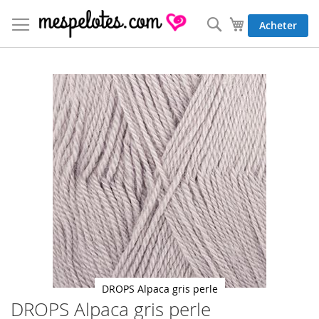
Allez
au
Rechercher
Mon panier
Acheter
contenu
Skip
to
the
end
of
the
images
gallery
DROPS Alpaca gris perle
DROPS Alpaca gris perle
Skip