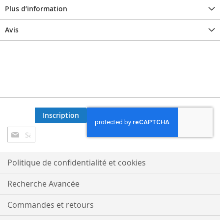
Plus d’information
Avis
Inscription
Inscription
à
notre
lettre
Politique de confidentialité et cookies
d’information
:
Recherche Avancée
Commandes et retours