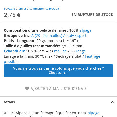
to
the
Soyez le premier à commenter ce produit
beginning
2,75 €
EN RUPTURE DE STOCK
of
the
images
Composition d'une pelote de laine :
100%
alpaga
gallery
Groupe de fils:
A (23 - 26 mailles) / 5 ply / sport
Poids - Longueur:
50 grammes soit ~ 167 m
Taille d'aiguilles recommandée:
2,5 - 3,5 mm
Échantillon:
10 x 10 cm = 23
mailles
x 30
rangs
Lavage à la main, 30 °C max / Séchage à plat /
Feutrage
possible
Vous ne trouvez pas le coloris que vous cherchez ?
Cliquez ici !
AJOUTER À MA LISTE D’ENVIE
Détails
DROPS Alpaca est un fil magnifique filé en 100%
alpaga