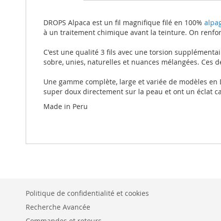
beginning
of
the
DROPS Alpaca est un fil magnifique filé en 100%
alpa
images
à un traitement chimique avant la teinture. On renforc
gallery
C'est une qualité 3 fils avec une torsion supplémenta
sobre, unies, naturelles et nuances mélangées. Ces de
Une gamme complète, large et variée de modèles en DR
super doux directement sur la peau et ont un éclat ca
Made in Peru
Politique de confidentialité et cookies
Recherche Avancée
Commandes et retours