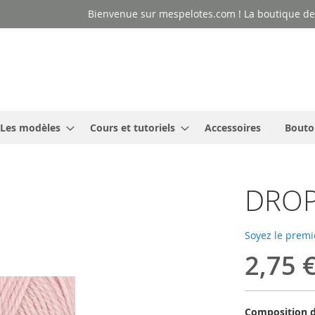
Bienvenue sur mespelotes.com ! La boutique des
Les modèles
Cours et tutoriels
Accessoires
Bouto
DROPS
Soyez le premi
2,75 
Composition d'