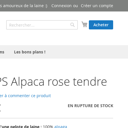
 amoureux de la laine :)
Connexion
Créer un compte
Rechercher
Mon panier
Acheter
Rechercher
ns
Les bons plans !
 Alpaca rose tendre
er à commenter ce produit
€
EN RUPTURE DE STOCK
une pelote de laine :
100%
alpaga