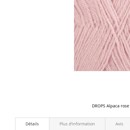
DROPS Alpaca rose
Skip
to
Détails
Plus d’information
Avis
the