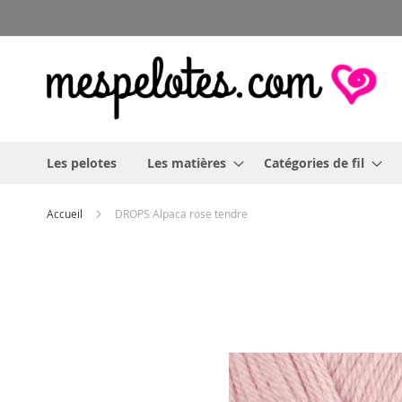
Allez
au
contenu
Les pelotes
Les matières
Catégories de fil
Accueil
DROPS Alpaca rose tendre
Skip
to
the
end
of
the
images
gallery