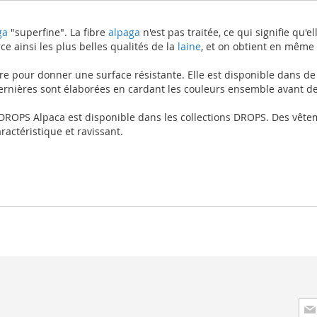
ga
"superfine". La fibre
alpaga
n'est pas traitée, ce qui signifie qu'
e ainsi les plus belles qualités de la
laine
, et on obtient en même
ire pour donner une surface résistante. Elle est disponible dans de
rnières sont élaborées en cardant les couleurs ensemble avant de la
OPS Alpaca est disponible dans les collections DROPS. Des vêtement
ractéristique et ravissant.
Insc