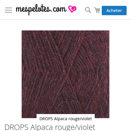
Allez
au
Rechercher
Mon panier
Acheter
contenu
Skip
to
the
end
of
the
images
gallery
DROPS Alpaca rouge/violet
DROPS Alpaca rouge/violet
Skip