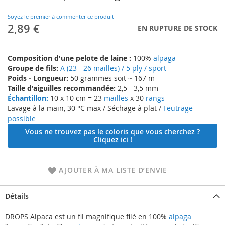
to
the
Soyez le premier à commenter ce produit
beginning
2,89 €
EN RUPTURE DE STOCK
of
the
images
Composition d'une pelote de laine :
100%
alpaga
gallery
Groupe de fils:
A (23 - 26 mailles) / 5 ply / sport
Poids - Longueur:
50 grammes soit ~ 167 m
Taille d'aiguilles recommandée:
2,5 - 3,5 mm
Échantillon:
10 x 10 cm = 23
mailles
x 30
rangs
Lavage à la main, 30 °C max / Séchage à plat /
Feutrage
possible
Vous ne trouvez pas le coloris que vous cherchez ?
Cliquez ici !
AJOUTER À MA LISTE D’ENVIE
Détails
DROPS Alpaca est un fil magnifique filé en 100%
alpaga