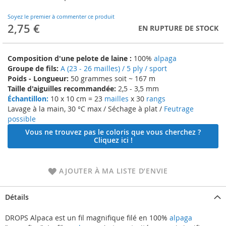
to
the
Soyez le premier à commenter ce produit
beginning
2,75 €
EN RUPTURE DE STOCK
of
the
images
Composition d'une pelote de laine :
100%
alpaga
gallery
Groupe de fils:
A (23 - 26 mailles) / 5 ply / sport
Poids - Longueur:
50 grammes soit ~ 167 m
Taille d'aiguilles recommandée:
2,5 - 3,5 mm
Échantillon:
10 x 10 cm = 23
mailles
x 30
rangs
Lavage à la main, 30 °C max / Séchage à plat /
Feutrage
possible
Vous ne trouvez pas le coloris que vous cherchez ?
Cliquez ici !
AJOUTER À MA LISTE D’ENVIE
Détails
DROPS Alpaca est un fil magnifique filé en 100%
alpaga