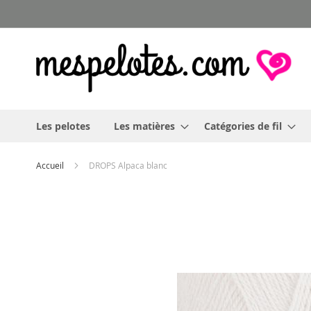
Allez
au
contenu
Les pelotes
Les matières
Catégories de fil
Accueil
DROPS Alpaca blanc
Skip
to
the
end
of
the
images
gallery