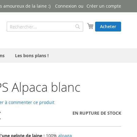
 amoureux de la laine :)
Connexion
Créer un compte
Rechercher
Mon panier
Acheter
Rechercher
ns
Les bons plans !
S Alpaca blanc
er à commenter ce produit
€
EN RUPTURE DE STOCK
une pelote de laine :
100%
alpaga