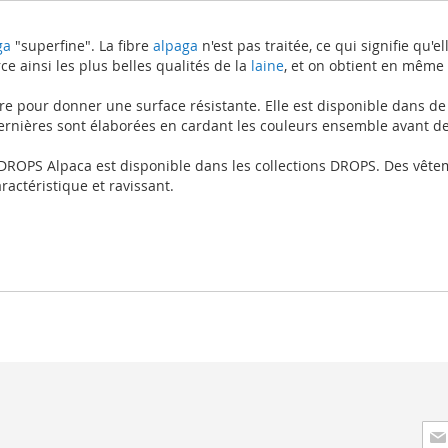
ga
"superfine". La fibre
alpaga
n'est pas traitée, ce qui signifie qu'
e ainsi les plus belles qualités de la
laine
, et on obtient en même
ire pour donner une surface résistante. Elle est disponible dans de
rnières sont élaborées en cardant les couleurs ensemble avant de la
OPS Alpaca est disponible dans les collections DROPS. Des vêtement
ractéristique et ravissant.
Insc