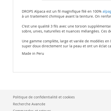
beginning
of
the
DROPS Alpaca est un fil magnifique filé en 100%
alpa
images
à un traitement chimique avant la teinture. On renforc
gallery
C'est une qualité 3 fils avec une torsion supplémenta
sobre, unies, naturelles et nuances mélangées. Ces de
Une gamme complète, large et variée de modèles en DR
super doux directement sur la peau et ont un éclat ca
Made in Peru
Politique de confidentialité et cookies
Recherche Avancée
Commandes et retours