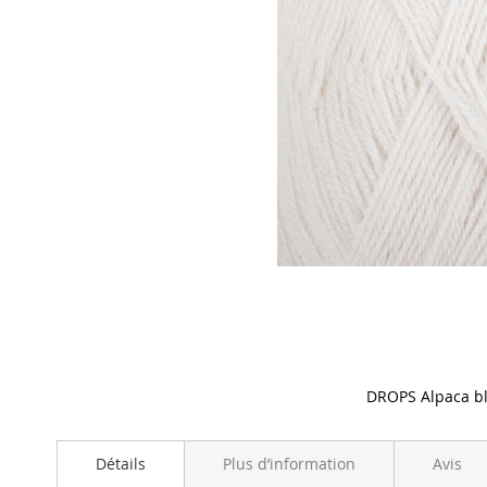
DROPS Alpaca b
Skip
to
Détails
Plus d’information
Avis
the