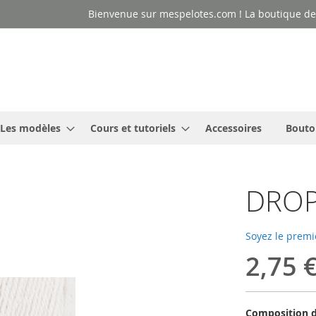
Bienvenue sur mespelotes.com ! La boutique des
Les modèles
Cours et tutoriels
Accessoires
Bouto
DROP
Soyez le premi
2,75 
Composition d'