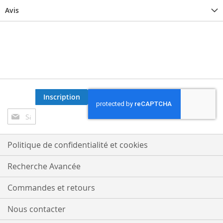
Avis
Inscription
Inscription
à
notre
lettre
Politique de confidentialité et cookies
d’information
:
Recherche Avancée
Commandes et retours
Nous contacter