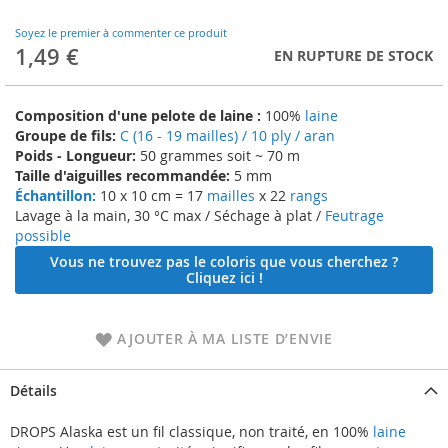
to
the
Soyez le premier à commenter ce produit
beginning
1,49 €
EN RUPTURE DE STOCK
of
the
images
Composition d'une pelote de laine :
100%
laine
gallery
Groupe de fils:
C (16 - 19 mailles) / 10 ply / aran
Poids - Longueur:
50 grammes soit ~ 70 m
Taille d'aiguilles recommandée:
5 mm
Échantillon:
10 x 10 cm = 17
mailles
x 22
rangs
Lavage à la main, 30 °C max / Séchage à plat /
Feutrage
possible
Vous ne trouvez pas le coloris que vous cherchez ?
Cliquez ici !
AJOUTER À MA LISTE D’ENVIE
Détails
DROPS Alaska est un fil classique, non traité, en 100%
laine