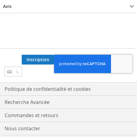
Avis
Inscription
Inscription
à
notre
lettre
Politique de confidentialité et cookies
d’information
:
Recherche Avancée
Commandes et retours
Nous contacter