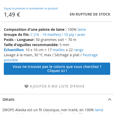
to
the
Soyez le premier à commenter ce produit
beginning
1,49 €
EN RUPTURE DE STOCK
of
the
images
Composition d'une pelote de laine :
100%
laine
gallery
Groupe de fils:
C (16 - 19 mailles) / 10 ply / aran
Poids - Longueur:
50 grammes soit ~ 70 m
Taille d'aiguilles recommandée:
5 mm
Échantillon:
10 x 10 cm = 17
mailles
x 22
rangs
Lavage à la main, 30 °C max / Séchage à plat /
Feutrage
possible
Vous ne trouvez pas le coloris que vous cherchez ?
Cliquez ici !
AJOUTER À MA LISTE D’ENVIE
Détails
DROPS Alaska est un fil classique, non traité, en 100%
laine