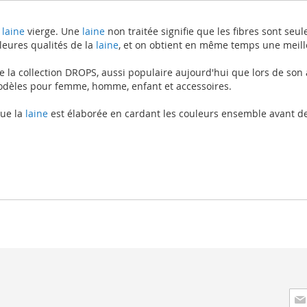
laine
vierge. Une
laine
non traitée signifie que les fibres sont se
leures qualités de la
laine
, et on obtient en même temps une meille
de la collection DROPS, aussi populaire aujourd'hui que lors de son 
odèles pour femme, homme, enfant et accessoires.
ue la
laine
est élaborée en cardant les couleurs ensemble avant de l
Insc