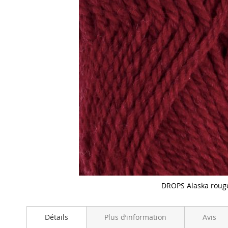
DROPS Alaska roug
Skip
to
Détails
Plus d’information
Avis
the