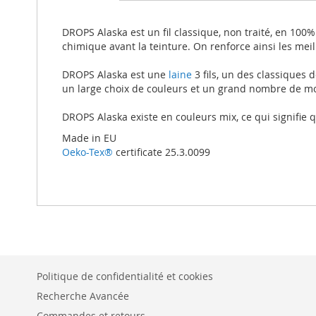
beginning
of
the
DROPS Alaska est un fil classique, non traité, en 100%
images
chimique avant la teinture. On renforce ainsi les meil
gallery
DROPS Alaska est une
laine
3 fils, un des classiques 
un large choix de couleurs et un grand nombre de m
DROPS Alaska existe en couleurs mix, ce qui signifie q
Made in EU
Oeko-Tex®
certificate 25.3.0099
Politique de confidentialité et cookies
Recherche Avancée
Commandes et retours