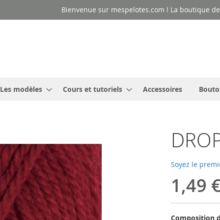
Bienvenue sur mespelotes.com ! La boutique des
Les modèles
Cours et tutoriels
Accessoires
Bouto
DROPS
Soyez le premi
1,49 
Composition d'