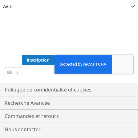
Avis
Inscription
Inscription
à
notre
lettre
Politique de confidentialité et cookies
d’information
:
Recherche Avancée
Commandes et retours
Nous contacter