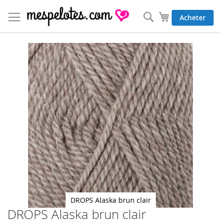
Allez
au
Rechercher
Mon panier
Acheter
contenu
Skip
to
the
end
of
the
images
gallery
DROPS Alaska brun clair
DROPS Alaska brun clair
Skip