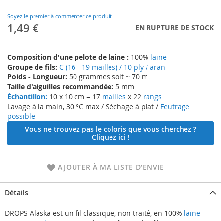
to
the
Soyez le premier à commenter ce produit
beginning
1,49 €
EN RUPTURE DE STOCK
of
the
images
Composition d'une pelote de laine :
100%
laine
gallery
Groupe de fils:
C (16 - 19 mailles) / 10 ply / aran
Poids - Longueur:
50 grammes soit ~ 70 m
Taille d'aiguilles recommandée:
5 mm
Échantillon:
10 x 10 cm = 17
mailles
x 22
rangs
Lavage à la main, 30 °C max / Séchage à plat /
Feutrage
possible
Vous ne trouvez pas le coloris que vous cherchez ?
Cliquez ici !
AJOUTER À MA LISTE D’ENVIE
Détails
DROPS Alaska est un fil classique, non traité, en 100%
laine