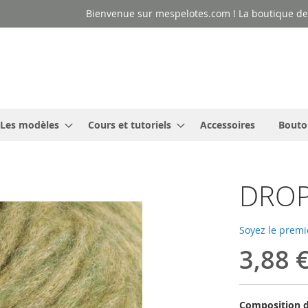
Bienvenue sur mespelotes.com ! La boutique des
Les modèles
Cours et tutoriels
Accessoires
Bouto
DROPS
Soyez le premi
3,88 
Composition d'