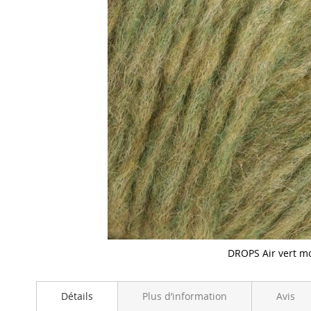
DROPS Air vert m
Skip
to
Détails
Plus d’information
Avis
the