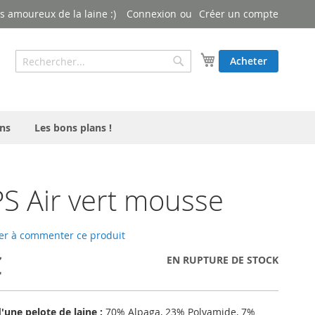
 amoureux de la laine :)
Connexion
Créer un compte
Rechercher
Mon panier
Acheter
Rechercher
ns
Les bons plans !
 Air vert mousse
er à commenter ce produit
€
EN RUPTURE DE STOCK
une pelote de laine :
70% Alpaga, 23% Polyamide, 7%