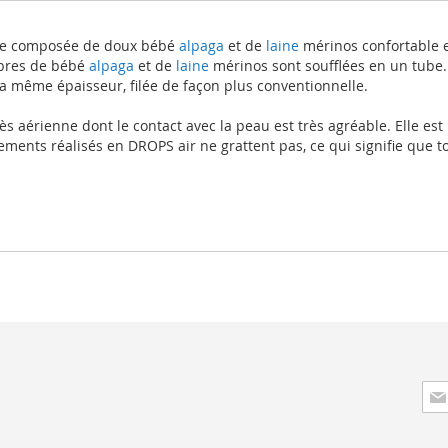
ante composée de doux bébé
alpaga
et de
laine
mérinos confortable e
fibres de bébé
alpaga
et de
laine
mérinos sont soufflées en un tube.
a même épaisseur, filée de façon plus conventionnelle.
ès aérienne dont le contact avec la peau est très agréable. Elle est 
tements réalisés en DROPS air ne grattent pas, ce qui signifie que t
Insc
à
not