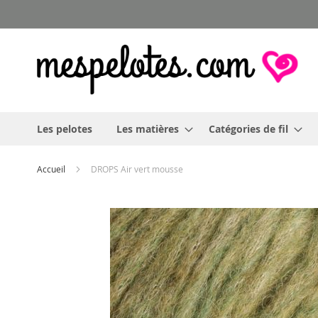
Allez
au
contenu
Les pelotes
Les matières
Catégories de fil
Accueil
DROPS Air vert mousse
Skip
to
the
end
of
the
images
gallery