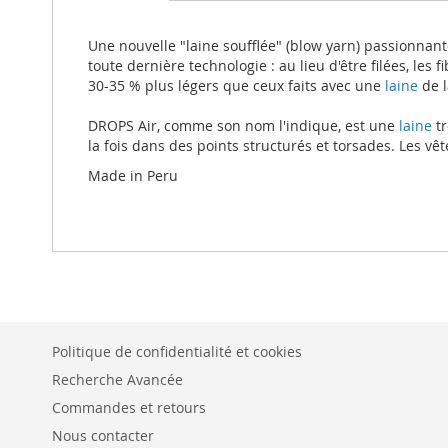
beginning
of
the
Une nouvelle "laine soufflée" (blow yarn) passionn
images
toute dernière technologie : au lieu d'être filées, les 
gallery
30-35 % plus légers que ceux faits avec une
laine
de l
DROPS Air, comme son nom l'indique, est une
laine
tr
la fois dans des points structurés et torsades. Les vê
Made in Peru
Politique de confidentialité et cookies
Recherche Avancée
Commandes et retours
Nous contacter