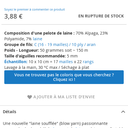
to
the
Soyez le premier à commenter ce produit
beginning
3,88 €
EN RUPTURE DE STOCK
of
the
images
Composition d'une pelote de laine :
70% Alpaga, 23%
gallery
Polyamide, 7%
laine
Groupe de fils:
C (16 - 19 mailles) / 10 ply / aran
Poids - Longueur:
50 grammes soit ~ 150 m
Taille d'aiguilles recommandée:
5 mm
Échantillon:
10 x 10 cm = 17
mailles
x 22
rangs
Lavage à la main, 30 °C max / Séchage à plat
Vous ne trouvez pas le coloris que vous cherchez ?
Cliquez ici !
AJOUTER À MA LISTE D’ENVIE
Détails
Une nouvelle "laine soufflée" (blow yarn) passionnante