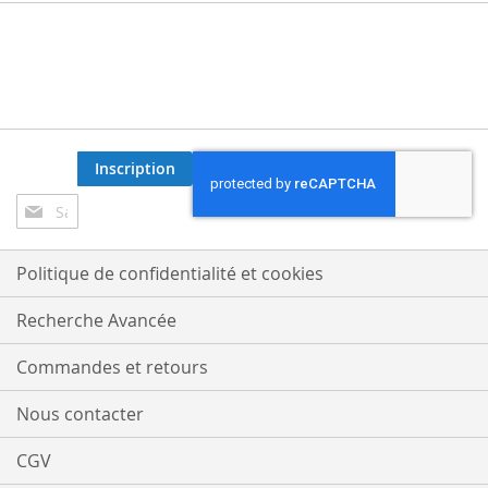
Inscription
Inscription
à
notre
lettre
Politique de confidentialité et cookies
d’information
:
Recherche Avancée
Commandes et retours
Nous contacter
CGV