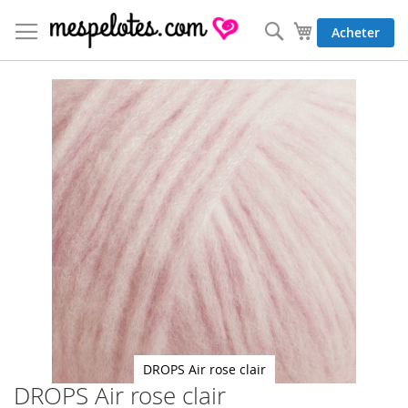
Allez
au
Rechercher
Mon panier
Acheter
contenu
Skip
to
the
end
of
the
images
gallery
DROPS Air rose clair
DROPS Air rose clair
Skip