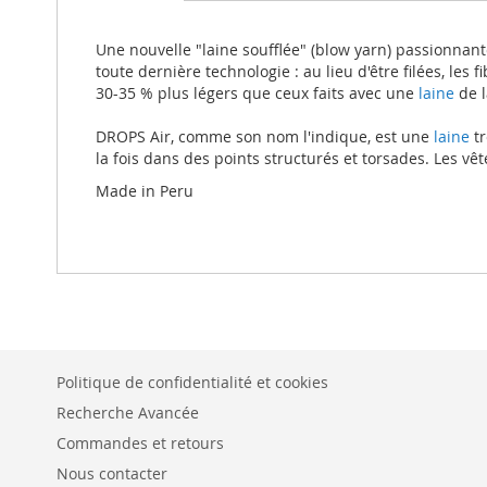
beginning
of
the
Une nouvelle "laine soufflée" (blow yarn) passionn
images
toute dernière technologie : au lieu d'être filées, les 
gallery
30-35 % plus légers que ceux faits avec une
laine
de l
DROPS Air, comme son nom l'indique, est une
laine
tr
la fois dans des points structurés et torsades. Les vê
Made in Peru
Politique de confidentialité et cookies
Recherche Avancée
Commandes et retours
Nous contacter