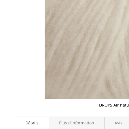
DROPS Air natu
Skip
to
Détails
Plus d’information
Avis
the