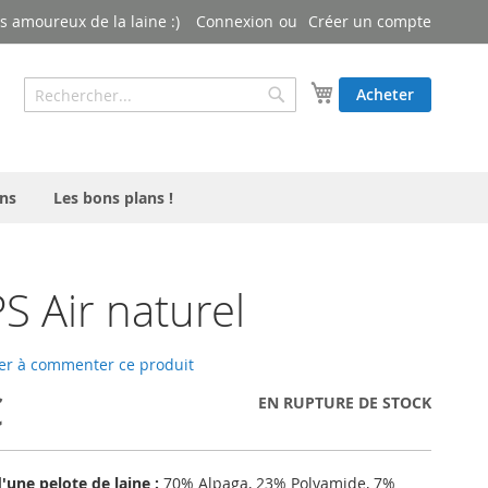
 amoureux de la laine :)
Connexion
Créer un compte
Rechercher
Mon panier
Acheter
Rechercher
ns
Les bons plans !
 Air naturel
er à commenter ce produit
€
EN RUPTURE DE STOCK
une pelote de laine :
70% Alpaga, 23% Polyamide, 7%