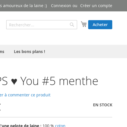
 amoureux de la laine :)
Connexion
Créer un compte
Rechercher
Mon panier
Acheter
Rechercher
ns
Les bons plans !
S ♥ You #5 menthe
er à commenter ce produit
€
EN STOCK
une pelote de laine :
100 %
coton