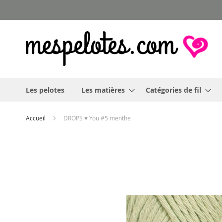
Allez
au
contenu
Les pelotes
Les matières
Catégories de fil
Accueil
DROPS ♥ You #5 menthe
Skip
to
the
end
of
the
images
gallery