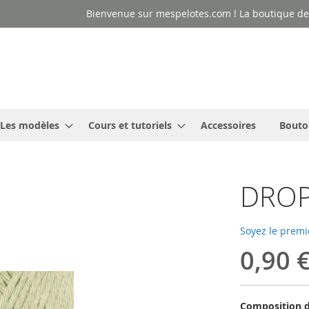
Bienvenue sur mespelotes.com ! La boutique des
Les modèles
Cours et tutoriels
Accessoires
Bouto
DROP
Soyez le premi
0,90 
Composition d'