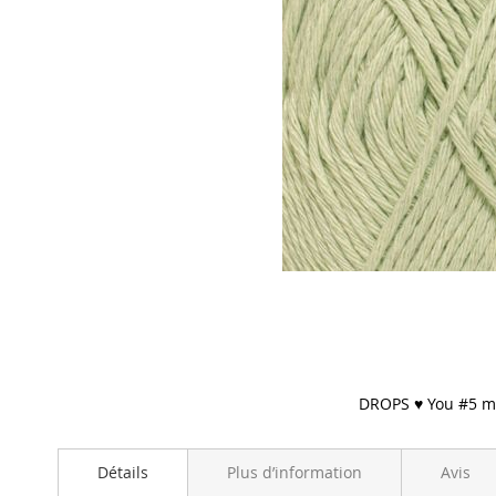
DROPS ♥ You #5 
Skip
to
Détails
Plus d’information
Avis
the