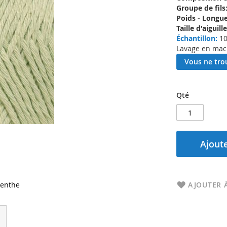
Groupe de fils
Poids - Longue
Taille d'aigui
Échantillon:
10
Lavage en mach
Vous ne trou
Qté
Ajoute
menthe
AJOUTER À