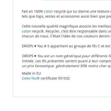
beginning
of
the
Fait en 100%
coton
recyclé qui lui donne une texture n
images
tels que tops, vestes et accessoires aussi bien que 
gallery
Cette nouvelle qualité magnifique associe les meille
coton
recyclé. Recycler, c'est être responsable dans u
chacun de nous. C'était l'idée de nos couleurs denim re
DROPS ♥ You # 5 appartient au groupe de fils C et est 
DROPS ♥ You est un nom générique pour différents fil
limitée. Les fils présentés varient quant à leur compos
un prix fantastique  généralement 50% moins cher qu
Made in EU
Oeko-Tex®
certificate 951032