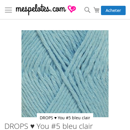
Allez
au
Rechercher
Mon panier
Acheter
contenu
Skip
to
the
end
of
the
images
gallery
DROPS ♥ You #5 bleu clair
DROPS ♥ You #5 bleu clair
Skip