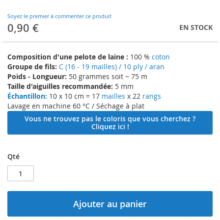
to
the
Soyez le premier à commenter ce produit
beginning
0,90 €
EN STOCK
of
the
images
Composition d'une pelote de laine :
100 %
coton
gallery
Groupe de fils:
C (16 - 19 mailles) / 10 ply / aran
Poids - Longueur:
50 grammes soit ~ 75 m
Taille d'aiguilles recommandée:
5 mm
Échantillon:
10 x 10 cm = 17
mailles
x 22
rangs
Lavage en machine 60 °C / Séchage à plat
Vous ne trouvez pas le coloris que vous cherchez ?
Cliquez ici !
Qté
Ajouter au panier