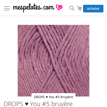
Allez
au
Rechercher
Mon panier
Acheter
contenu
Skip
to
the
end
of
the
images
gallery
DROPS ♥ You #5 bruyère
DROPS ♥ You #5 bruyère
Skip