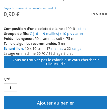
to
the
Soyez le premier à commenter ce produit
beginning
0,90 €
EN STOCK
of
the
images
Composition d'une pelote de laine :
100 %
coton
gallery
Groupe de fils:
C (16 - 19 mailles) / 10 ply / aran
Poids - Longueur:
50 grammes soit ~ 75 m
Taille d'aiguilles recommandée:
5 mm
Échantillon:
10 x 10 cm = 17
mailles
x 22
rangs
Lavage en machine 60 °C / Séchage à plat
Vous ne trouvez pas le coloris que vous cherchez ?
Cliquez ici !
Qté
Ajouter au panier