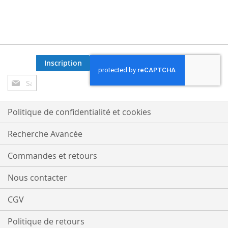
Inscription
Inscription
à
notre
lettre
Politique de confidentialité et cookies
d’information
:
Recherche Avancée
Commandes et retours
Nous contacter
CGV
Politique de retours