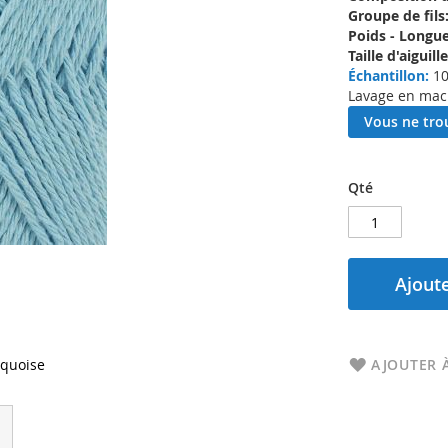
Groupe de fils
Poids - Longue
Taille d'aigui
Échantillon:
10
Lavage en mach
Vous ne trou
Qté
Ajoute
rquoise
AJOUTER À