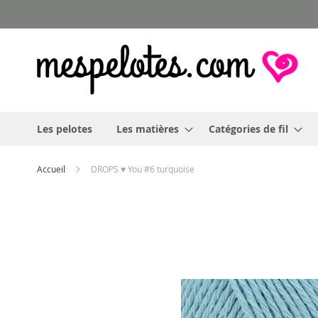
Allez
au
contenu
Les pelotes
Les matières
Catégories de fil
Accueil
DROPS ♥ You #6 turquoise
Skip
to
the
end
of
the
images
gallery