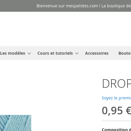
Bienvenue sur mespelotes.com ! La boutique des
Les modèles
Cours et tutoriels
Accessoires
Bouto
DROPS
Soyez le premi
0,95 
Composition d'