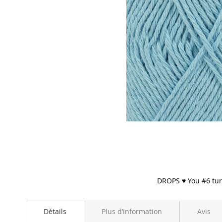
DROPS ♥ You #6 tu
Skip
to
Détails
Plus d’information
Avis
the