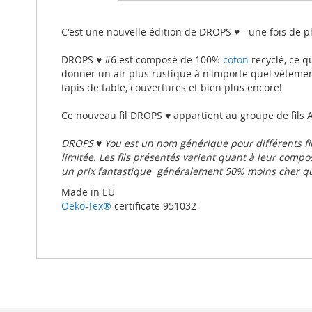
beginning
of
the
C'est une nouvelle édition de DROPS ♥ - une fois de 
images
gallery
DROPS ♥ #6 est composé de 100%
coton
recyclé, ce qu
donner un air plus rustique à n'importe quel vêtem
tapis de table, couvertures et bien plus encore!
Ce nouveau fil DROPS ♥ appartient au groupe de fils A
DROPS ♥ You est un nom générique pour différents fil
limitée. Les fils présentés varient quant à leur compos
un prix fantastique  généralement 50% moins cher qu
Made in EU
Oeko-Tex®
certificate 951032