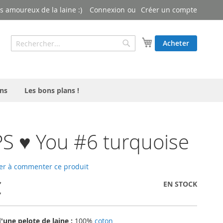
 amoureux de la laine :)
Connexion
Créer un compte
Rechercher
Mon panier
Acheter
Rechercher
ns
Les bons plans !
 ♥ You #6 turquoise
er à commenter ce produit
€
EN STOCK
une pelote de laine :
100%
coton